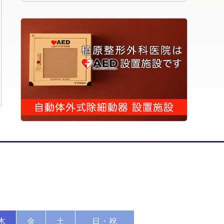
木
金
土
日・祝