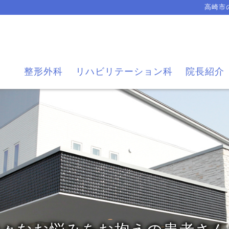
高崎市
々なお悩みをお抱えの患
整形外科
リハビリテーション科
院長紹介
笑顔でご帰宅される病