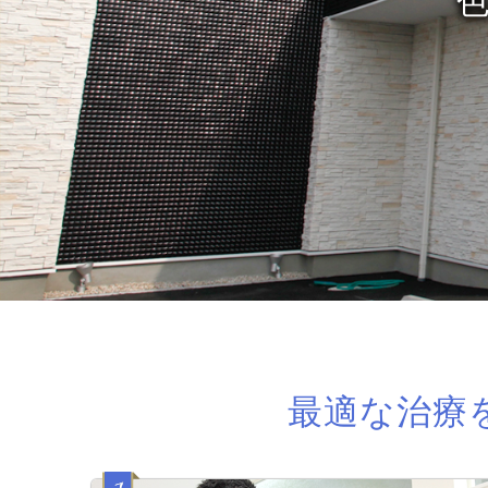
整
色々な
笑顔
最適な治療