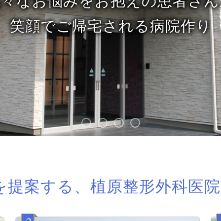
形外科の専門医が診る、確実な治
お悩みをお抱えの患者さ
でご帰宅される病院作
を提案する、植原整形外科医院