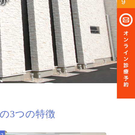
療。
んが
り
の3つの特徴